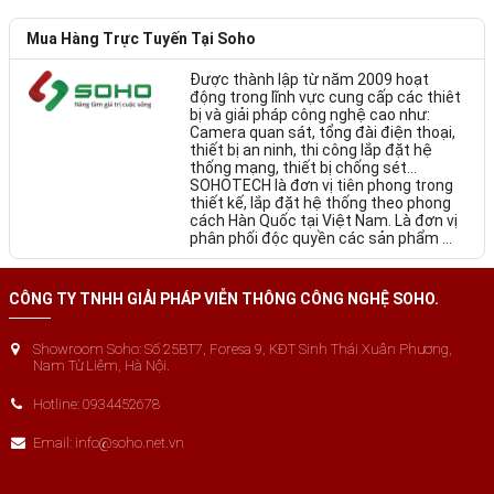
Mua Hàng Trực Tuyến Tại Soho
Được thành lập từ năm 2009 hoạt
động trong lĩnh vực cung cấp các thiêt
bị và giải pháp công nghệ cao như:
Camera quan sát, tổng đài điện thoại,
thiết bị an ninh, thi công lắp đặt hệ
thống mạng, thiết bị chống sét…
SOHOTECH là đơn vị tiên phong trong
thiết kế, lắp đặt hệ thống theo phong
cách Hàn Quốc tại Việt Nam. Là đơn vị
phân phối độc quyền các sản phẩm ...
CÔNG TY TNHH GIẢI PHÁP VIỄN THÔNG CÔNG NGHỆ SOHO.
Showroom Soho: Số 25BT7, Foresa 9, KĐT Sinh Thái Xuân Phương,
Nam Từ Liêm, Hà Nội.
Hotline: 0934452678
Email: info@soho.net.vn