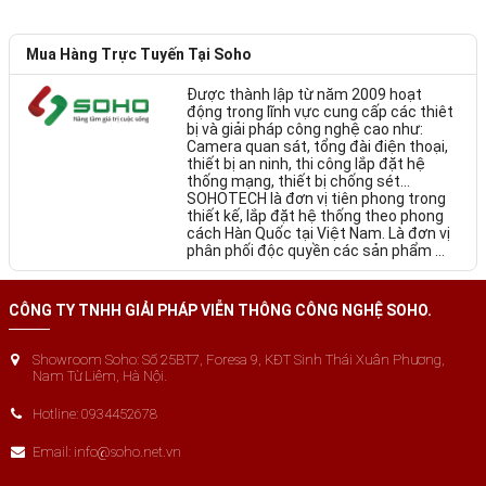
Mua Hàng Trực Tuyến Tại Soho
Được thành lập từ năm 2009 hoạt
động trong lĩnh vực cung cấp các thiêt
bị và giải pháp công nghệ cao như:
Camera quan sát, tổng đài điện thoại,
thiết bị an ninh, thi công lắp đặt hệ
thống mạng, thiết bị chống sét…
SOHOTECH là đơn vị tiên phong trong
thiết kế, lắp đặt hệ thống theo phong
cách Hàn Quốc tại Việt Nam. Là đơn vị
phân phối độc quyền các sản phẩm ...
CÔNG TY TNHH GIẢI PHÁP VIỄN THÔNG CÔNG NGHỆ SOHO.
Showroom Soho: Số 25BT7, Foresa 9, KĐT Sinh Thái Xuân Phương,
Nam Từ Liêm, Hà Nội.
Hotline: 0934452678
Email: info@soho.net.vn