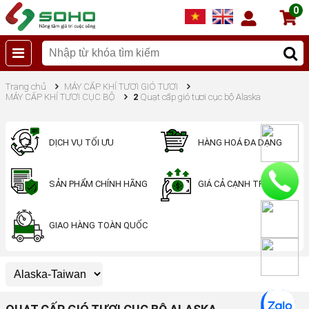
0
Trang chủ
MÁY CẤP KHÍ TƯƠI GIÓ TƯƠI
MÁY CẤP KHÍ TƯƠI CỤC BỘ
2
Quạt cấp gió tươi cục bộ Alaska
DỊCH VỤ TỐI ƯU
HÀNG HOÁ ĐA DẠNG
SẢN PHẨM CHÍNH HÃNG
GIÁ CẢ CẠNH TRANH
GIAO HÀNG TOÀN QUỐC