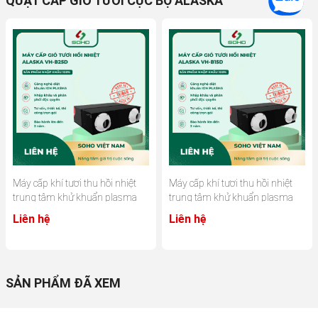
QUẠT CẤP GIÓ TƯƠI CỤC BỘ ALASKA
Máy cấp khí tươi thu hồi nhiệt
Máy cấp khí tươi thu hồi nhiệt
trung tâm khử khuẩn plasma
trung tâm khử khuẩn plasma
Alaska VH-B25D
Alaska VH-B15D
Liên hệ
Liên hệ
SẢN PHẨM ĐÃ XEM