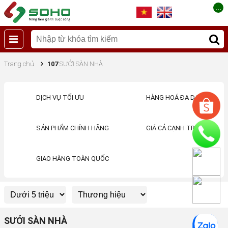
...
Trang chủ
107
SƯỞI SÀN NHÀ
DỊCH VỤ TỐI ƯU
HÀNG HOÁ ĐA DẠNG
SẢN PHẨM CHÍNH HÃNG
GIÁ CẢ CẠNH TRANH
GIAO HÀNG TOÀN QUỐC
SƯỞI SÀN NHÀ