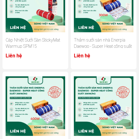
Cáp Nhiệt Sưởi Sàn StickyMat
Thảm sưởi sàn nhà Enerpia
Warmup SPM15
Daewoo - Super Heat công suất
200W/m2
Liên hệ
Liên hệ