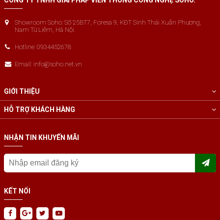
CÔNG TY TNHH GIẢI PHÁP VIỄN THÔNG CÔNG NGHỆ SOHO.
Showroom Soho: Số 25BT7, Foresa 9, KĐT Sinh Thái Xuân Phương,
Nam Từ Liêm, Hà Nội.
Hotline: 0934452678
Email: info@soho.net.vn
GIỚI THIỆU
HỖ TRỢ KHÁCH HÀNG
NHẬN TIN KHUYẾN MÃI
KẾT NỐI