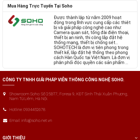
Mua Hàng Trực Tuyến Tại Soho
Được thành lập từ năm 2009 hoạt
động trong lĩnh vực cung cấp các thiêt
bị và giải pháp công nghệ cao như:
Camera quan sát, tổng đài điện thoại,
thiết bị an ninh, thi công lắp đặt hệ
thống mạng, thiết bị chống sét…
SOHOTECH là đơn vị tiên phong trong
thiết kế, lắp đặt hệ thống theo phong
cách Hàn Quốc tại Việt Nam. Là đơn vị
phân phối độc quyền các sản phẩm ...
CÔNG TY TNHH GIẢI PHÁP VIỄN THÔNG CÔNG NGHỆ SOHO.
Showroom Soho: Số 25BT7, Foresa 9, KĐT Sinh Thái Xuân Phương,
Nam Từ Liêm, Hà Nội.
Hotline: 0934452678
Email: info@soho.net.vn
GIỚI THIỆU