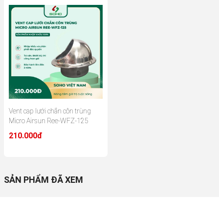
Vent cap lưới chắn côn trùng
Micro Airsun Ree-WFZ-125
210.000đ
SẢN PHẨM ĐÃ XEM