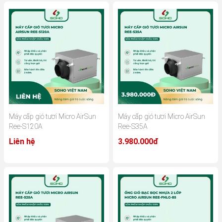
Máy cấp gió tươi Micro AirSun
Máy cấp gió tươi Micro AirSun
Ree-S120A
Ree-S35A
Liên hệ
3.980.000đ