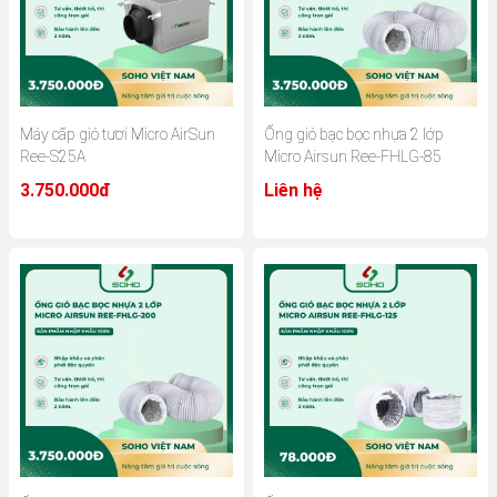
Máy cấp gió tươi Micro AirSun
Ống gió bạc bọc nhựa 2 lớp
Ree-S25A
Micro Airsun Ree-FHLG-85
3.750.000đ
Liên hệ