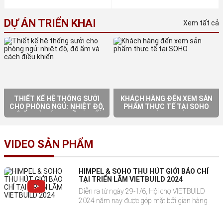
DỰ ÁN TRIỂN KHAI
Xem tất cả
THIẾT KẾ HỆ THỐNG SƯỞI
KHÁCH HÀNG ĐẾN XEM SẢN
CHO PHÒNG NGỦ: NHIỆT ĐỘ,
PHẨM THỰC TẾ TẠI SOHO
ĐỘ ẨM VÀ CÁCH ĐIỀU KHIỂN
VIDEO SẢN PHẨM
HIMPEL & SOHO THU HÚT GIỚI BÁO CHÍ
TẠI TRIỂN LÃM VIETBUILD 2024
Diễn ra từ ngày 29-1/6, Hội chợ VIETBUILD
2024 năm nay được góp mặt bởi gian hàng
trưng bày các sản phẩm lọc không khí, cấp khí
tươi Hàn Quốc cao cấp Himpel, thu hút hàng