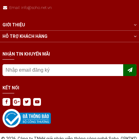
Email: info@soho.net.vn
GIỚI THIỆU
HỖ TRỢ KHÁCH HÀNG
NHẬN TIN KHUYẾN MÃI
KẾT NỐI
© 2026. Công ty TNHH giải pháp viễn thông công nghệ Soho. GPKDKD: