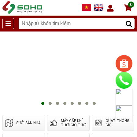
0
MÁY CẤP KHÍ
QUẠT THÔNG
SƯỞI SÀN NHÀ
TƯƠI GIÓ TƯƠI
GIÓ