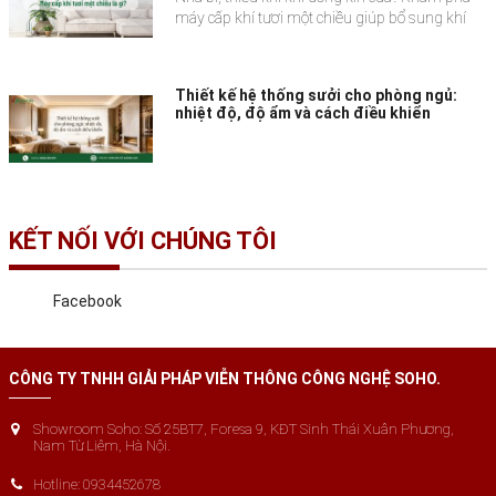
máy cấp khí tươi một chiều giúp bổ sung khí
sạch, cải thiện không gian sống và bảo vệ sức
khỏe gia đình.
Thiết kế hệ thống sưởi cho phòng ngủ:
nhiệt độ, độ ẩm và cách điều khiển
KẾT NỐI VỚI CHÚNG TÔI
Facebook
CÔNG TY TNHH GIẢI PHÁP VIỄN THÔNG CÔNG NGHỆ SOHO.
Showroom Soho: Số 25BT7, Foresa 9, KĐT Sinh Thái Xuân Phương,
Nam Từ Liêm, Hà Nội.
Hotline: 0934452678