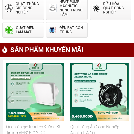
HEAT PUMP -
QUẠT THÔNG
ĐIỀU HÒA -
MÁY NƯỚC
GIÓ CÔNG
QUẠT CÔNG
NÓNG TRUNG
NGHIỆP
NGHIỆP
TÂM
QUẠT ĐIỆN
ĐÈN BẮT CÔN
LÀM MÁT
TRÙNG
SẢN PHẨM KHUYẾN MÃI
Quạt cấp gió tươi Lọc Không Khí
Quạt Tăng Áp Công Nghiệp
Jinling AHB15-0-2 DC
Alaska ITA-10L