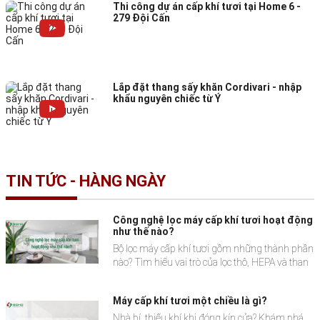
Thi công dự án cấp khí tươi tại Home 6 -
trăm lượt tham quan, quan tâm từ khách hàng
279 Đội Cấn
và giới báo chí cả nước.
Lắp đặt thang sấy khăn Cordivari - nhập
khẩu nguyên chiếc từ Ý
TIN TỨC - HÀNG NGÀY
Công nghệ lọc máy cấp khí tươi hoạt động
như thế nào?
Bộ lọc máy cấp khí tươi gồm những thành phần
nào? Tìm hiểu vai trò của lọc thô, HEPA và than
hoạt tính trong việc xử lý không khí và hỗ trợ
duy trì môi ...
Máy cấp khí tươi một chiều là gì?
Nhà bí, thiếu khí khi đóng kín cửa? Khám phá