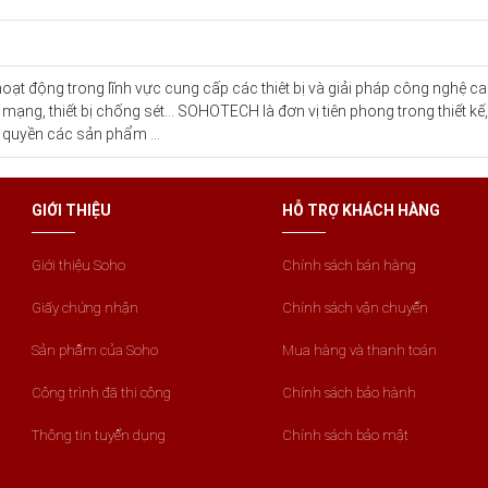
ạt động trong lĩnh vực cung cấp các thiêt bị và giải pháp công nghệ cao 
g mạng, thiết bị chống sét… SOHOTECH là đơn vị tiên phong trong thiết kế
 quyền các sản phẩm ...
GIỚI THIỆU
HỖ TRỢ KHÁCH HÀNG
Giới thiệu Soho
Chính sách bán hàng
Giấy chứng nhận
Chính sách vận chuyển
Sản phẩm của Soho
Mua hàng và thanh toán
Công trình đã thi công
Chính sách bảo hành
Thông tin tuyển dụng
Chính sách bảo mật