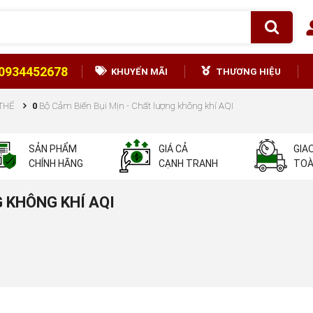
0934452678
KHUYẾN MÃI
THƯƠNG HIỆU
 THẾ
0
Bộ Cảm Biến Bụi Mịn - Chất lượng không khí AQI
SẢN PHẨM
GIÁ CẢ
GIA
CHÍNH HÃNG
CẠNH TRANH
TOÀ
G KHÔNG KHÍ AQI