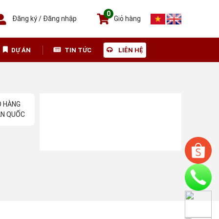
0
Đăng ký
/
Đăng nhập
Giỏ hàng
DỰ ÁN
TIN TỨC
LIÊN HỆ
O HÀNG
N QUỐC