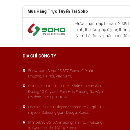
Mua Hàng Trực Tuyến Tại Soho
Được thành lập từ năm 2009 ho
ninh, thi công lắp đặt hệ thốn
Nam. Là đơn vị phân phối độc
ĐỊA CHỈ CÔNG TY
Showroom Soho: 25 BT7 Foresa 9, Xuân
Phương, Hà Nội, Việt Nam.
PGD CTY SOHOTECH Chi nhánh HCM: Số 30
Đường 10 Cityland Park Hills Phường Gò Vấp (
Phường 10 cũ ) TPHCM.
Enerpia: 20-35, Gukgasandanseo-ro 71-gil, Guji-
myeon, Dalseong-gun, Daegu, Korea.
Himpel: 20-35, 5 Annyeongnam-ro, Hwasung-
si, Gyeonggi-do, 18364, Korea.