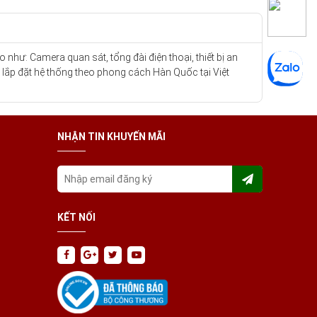
như: Camera quan sát, tổng đài điện thoại, thiết bị an
, lắp đặt hệ thống theo phong cách Hàn Quốc tại Việt
NHẬN TIN KHUYẾN MÃI
KẾT NỐI