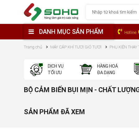
DANH MỤC SẢN PHẨM
Hotline:
Trang chủ
MÁY CẤP KHÍ TƯƠI GIÓ TƯƠI
PHỤ KIỆN THAY
DỊCH VỤ
HÀNG HOÁ
TỐI ƯU
ĐA DẠNG
BỘ CẢM BIẾN BỤI MỊN - CHẤT LƯỢN
SẢN PHẨM ĐÃ XEM