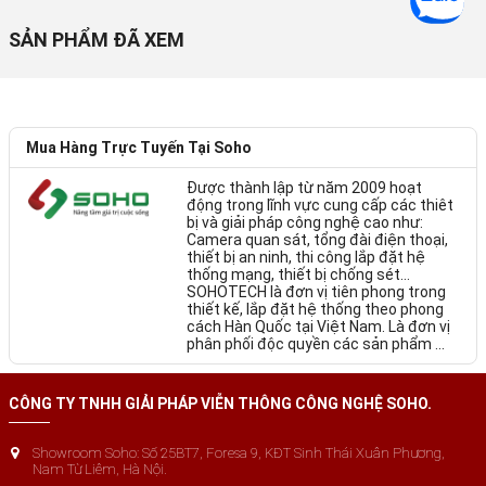
SẢN PHẨM ĐÃ XEM
Mua Hàng Trực Tuyến Tại Soho
Được thành lập từ năm 2009 hoạt
động trong lĩnh vực cung cấp các thiêt
bị và giải pháp công nghệ cao như:
Camera quan sát, tổng đài điện thoại,
thiết bị an ninh, thi công lắp đặt hệ
thống mạng, thiết bị chống sét…
SOHOTECH là đơn vị tiên phong trong
thiết kế, lắp đặt hệ thống theo phong
cách Hàn Quốc tại Việt Nam. Là đơn vị
phân phối độc quyền các sản phẩm ...
CÔNG TY TNHH GIẢI PHÁP VIỄN THÔNG CÔNG NGHỆ SOHO.
Showroom Soho: Số 25BT7, Foresa 9, KĐT Sinh Thái Xuân Phương,
Nam Từ Liêm, Hà Nội.