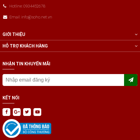
Hotline: 0934452678
Email: info@soho.net.vn
GIỚI THIỆU
HỖ TRỢ KHÁCH HÀNG
NHẬN TIN KHUYẾN MÃI
KẾT NỐI