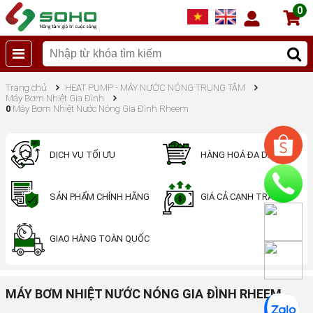
0
Trang chủ
HEAT PUMP - MÁY NƯỚC NÓNG TRUNG TÂM
Máy Bơm Nhiệt Gia Đình
0
Máy Bơm Nhiệt Nước Nóng Gia Đình Rheem
DỊCH VỤ TỐI ƯU
HÀNG HOÁ ĐA DẠNG
SẢN PHẨM CHÍNH HÃNG
GIÁ CẢ CẠNH TRANH
GIAO HÀNG TOÀN QUỐC
MÁY BƠM NHIỆT NƯỚC NÓNG GIA ĐÌNH RHEEM