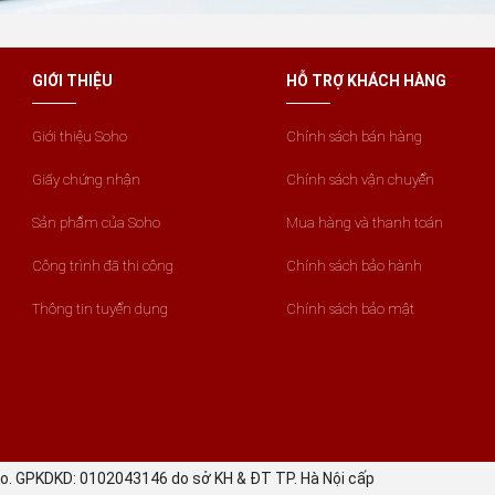
GIỚI THIỆU
HỖ TRỢ KHÁCH HÀNG
Giới thiệu Soho
Chính sách bán hàng
Giấy chứng nhận
Chính sách vận chuyển
Sản phẩm của Soho
Mua hàng và thanh toán
Công trình đã thi công
Chính sách bảo hành
Thông tin tuyển dụng
Chính sách bảo mật
ho. GPKDKD: 0102043146 do sở KH & ĐT TP. Hà Nội cấp