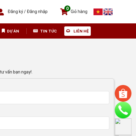
0
Đăng ký
/
Đăng nhập
Giỏ hàng
DỰ ÁN
TIN TỨC
LIÊN HỆ
tư vấn bạn ngay!.