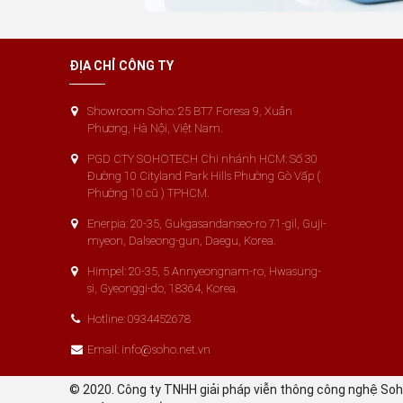
ĐỊA CHỈ CÔNG TY
Showroom Soho: 25 BT7 Foresa 9, Xuân
Phương, Hà Nội, Việt Nam.
PGD CTY SOHOTECH Chi nhánh HCM: Số 30
Đường 10 Cityland Park Hills Phường Gò Vấp (
Phường 10 cũ ) TPHCM.
Enerpia: 20-35, Gukgasandanseo-ro 71-gil, Guji-
myeon, Dalseong-gun, Daegu, Korea.
Himpel: 20-35, 5 Annyeongnam-ro, Hwasung-
si, Gyeonggi-do, 18364, Korea.
Hotline: 0934452678
Email: info@soho.net.vn
© 2020. Công ty TNHH giải pháp viễn thông công nghệ So