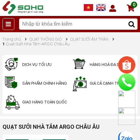
0
Trang chủ
QUẠT THÔNG GIÓ
QUẠT SƯỞI ÂM TRẦN
1
Quạt Sưởi Nhà Tắm ARGO Châu Âu
DỊCH VỤ TỐI ƯU
HÀNG HOÁ ĐA DẠNG
SẢN PHẨM CHÍNH HÃNG
GIÁ CẢ CẠNH TRANH
GIAO HÀNG TOÀN QUỐC
QUẠT SƯỞI NHÀ TẮM ARGO CHÂU ÂU