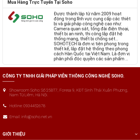
Mua Hàng Trực Tuyến Tại Soho
Được thành lập từ năm 2009 hoạt
động trong lĩnh vực cung cấp các thiêt
bị và giải pháp công nghệ cao như:
Camera quan sát, tổng đài điện thoại,
thiết bị an ninh, thi công lắp đặt hệ
thống mạng, thiết bị chống sét…
SOHOTECH là đơn vị tiên phong trong
thiết kế, lắp đặt hệ thống theo phong
cách Hàn Quốc tại Việt Nam. Là đơn vị
phân phối độc quyền các sản phẩm ...
CÔNG TY TNHH GIẢI PHÁP VIỄN THÔNG CÔNG NGHỆ SOHO.
Showroom Soho: Số 25BT7, Foresa 9, KĐT Sinh Thái Xuân Phương,
Nam Từ Liêm, Hà Nội.
Hotline: 0934452678
Email: info@soho.net.vn
GIỚI THIỆU