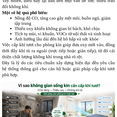
Tuy nhiên, điều này lại dẫn đến một vấn đề lớn: thiếu trao 
đổi không khí.
Một số hệ quả phổ biến:
Nồng độ CO₂ tăng cao gây mệt mỏi, buồn ngủ, giảm 
tập trung
Thiếu oxy khiến không gian bí bách, khó chịu
Tích tụ mùi, vi khuẩn, VOCs từ nội thất và sinh hoạt
Ảnh hưởng lâu dài đến hệ hô hấp và sức khỏe
Việc cấp khí tươi cho phòng kín giúp đưa oxy mới vào, đồng 
thời đẩy khí tù ra ngoài (trực tiếp hoặc gián tiếp), từ đó cải 
thiện chất lượng không khí trong nhà rõ rệt.
Đây là lý do các tiêu chuẩn xây dựng hiện đại đều yêu cầu 
hệ thống thông gió cho căn hộ hoặc giải pháp cấp khí tươi 
phù hợp.