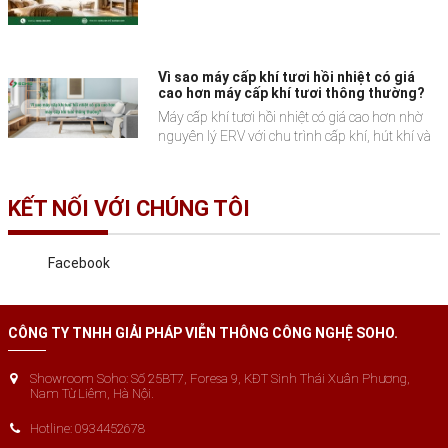
Vì sao máy cấp khí tươi hồi nhiệt có giá
cao hơn máy cấp khí tươi thông thường?
Máy cấp khí tươi hồi nhiệt có giá cao hơn nhờ
nguyên lý ERV với chu trình cấp khí, hút khí và
trao đổi nhiệt, mang lại hiệu quả vận hành vượt
trội.
KẾT NỐI VỚI CHÚNG TÔI
Facebook
CÔNG TY TNHH GIẢI PHÁP VIỄN THÔNG CÔNG NGHỆ SOHO.
Showroom Soho: Số 25BT7, Foresa 9, KĐT Sinh Thái Xuân Phương,
Nam Từ Liêm, Hà Nội.
Hotline: 0934452678