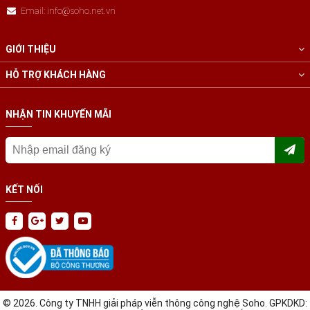
Email: info@soho.net.vn
GIỚI THIỆU
HỖ TRỢ KHÁCH HÀNG
NHẬN TIN KHUYẾN MÃI
KẾT NỐI
© 2026. Công ty TNHH giải pháp viễn thông công nghệ Soho. GPKDKD: