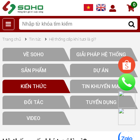
0
Trang chủ
Tin tức
Hệ thống cấp khí tươi là gì?
VỀ SOHO
GIẢI PHÁP HỆ THỐNG
SẢN PHẨM
DỰ ÁN
KIẾN THỨC
TIN KHUYẾN MẠI
ĐỐI TÁC
TUYỂN DỤNG
VIDEO