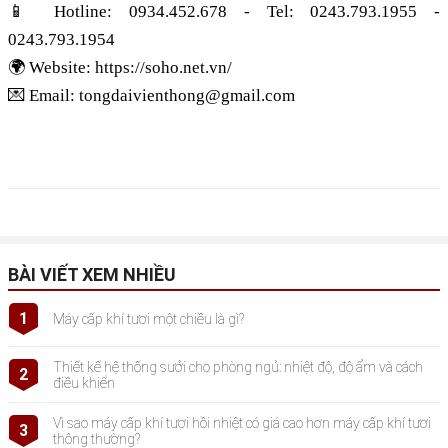
📱 Hotline: 0934.452.678 - Tel: 0243.793.1955 - 
0243.793.1954
🌍 Website:
 https://soho.net.vn/
💌 Email: tongdaivienthong@gmail.com
BÀI VIẾT XEM NHIỀU
1
Máy cấp khí tươi một chiều là gì?
Thiết kế hệ thống sưởi cho phòng ngủ: nhiệt độ, độ ẩm và cách
2
điều khiển
Vì sao máy cấp khí tươi hồi nhiệt có giá cao hơn máy cấp khí tươi
3
thông thường?