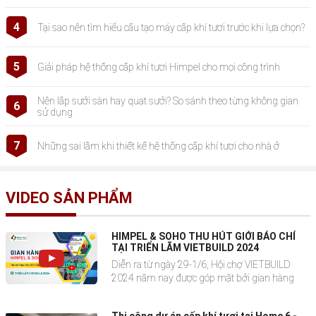
4
Tại sao nên tìm hiểu cấu tạo máy cấp khí tươi trước khi lựa chọn?
5
Giải pháp hệ thống cấp khí tươi Himpel cho mọi công trình
Nên lắp sưởi sàn hay quạt sưởi? So sánh theo từng không gian
6
sử dụng
7
Những sai lầm khi thiết kế hệ thống cấp khí tươi cho nhà ở
VIDEO SẢN PHẨM
HIMPEL & SOHO THU HÚT GIỚI BÁO CHÍ
TẠI TRIỂN LÃM VIETBUILD 2024
Diễn ra từ ngày 29-1/6, Hội chợ VIETBUILD
2024 năm nay được góp mặt bởi gian hàng
trưng bày các sản phẩm lọc không khí, cấp khí
tươi Hàn Quốc cao cấp Himpel, thu hút hàng