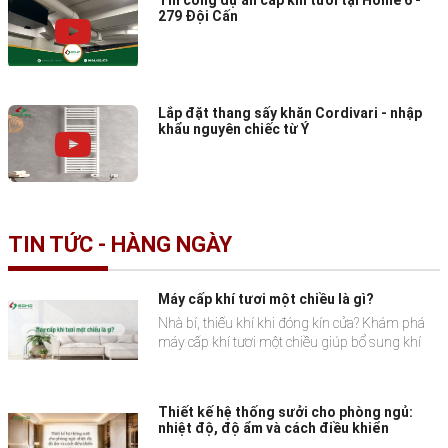
Thi công dự án cấp khí tươi tại Home 6 -
trăm lượt tham quan, quan tâm từ khách hàng
279 Đội Cấn
và giới báo chí cả nước.
Lắp đặt thang sấy khăn Cordivari - nhập
khẩu nguyên chiếc từ Ý
TIN TỨC - HÀNG NGÀY
Máy cấp khí tươi một chiều là gì?
Nhà bí, thiếu khí khi đóng kín cửa? Khám phá
máy cấp khí tươi một chiều giúp bổ sung khí
sạch, cải thiện không gian sống và bảo vệ sức
khỏe gia đình.
Thiết kế hệ thống sưởi cho phòng ngủ:
nhiệt độ, độ ẩm và cách điều khiển