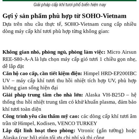
Giải pháp cấp khí tươi phổ biến hiện nay
Gợi ý sản phẩm phù hợp từ SOHO-Vietnam
Dựa trên nhu cầu thực tế, SOHO-Vietnam cung cấp nhiều 
dòng máy cấp khí tươi phù hợp từng không gian:
Không gian nhỏ, phòng ngủ, phòng làm việc:
 Micro Airsun 
REE-S80-A-A là lựa chọn máy cấp gió tươi 1 chiều gọn nhẹ, 
dễ lắp đặt
Căn hộ cao cấp, cần tiết kiệm điện:
 Himpel HRD-EP200IBC 
UV – máy cấp khí tươi thu hồi nhiệt tích hợp UV, phù hợp 
không gian sống hiện đại
Giải pháp trung tâm cho nhà lớn:
 Alaska VH-B25D – hệ 
thống thu hồi nhiệt trung tâm có khử khuẩn plasma, đảm bảo 
khí tươi toàn diện
Công trình yêu cầu thẩm mỹ cao: 
các dòng cấp khí tươi âm 
trần từ Himpel, Kodisen, VENCO TURKEY
Lắp đặt linh hoạt theo phòng:
 Vtronic (gắn tường) hoặc 
Alaska (cục bộ) giúp tối ưu chi phí và thi công