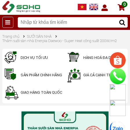
0
Trang chủ
SƯỞI SÀN NHÀ
Thảm sưởi sàn nhà Enerpia Daewoo - Super Heat công suất 200W/m2
DỊCH VỤ TỐI ƯU
HÀNG HOÁ ĐA DẠNG
SẢN PHẨM CHÍNH HÃNG
GIÁ CẢ CẠNH TRANH
GIAO HÀNG TOÀN QUỐC