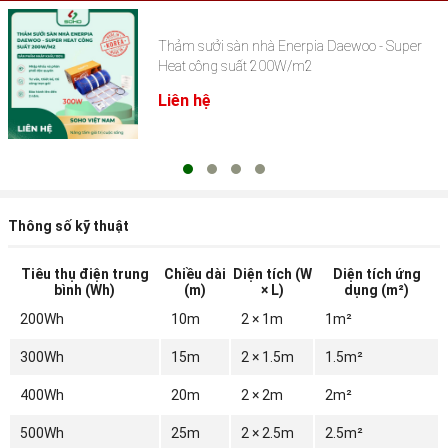
Thảm sưởi sàn nhà Enerpia Daewoo - Super
Heat công suất 200W/m2
Liên hệ
Thông số kỹ thuật
Tiêu thụ điện trung
Chiều dài
Diện tích (W
Diện tích ứng
bình (Wh)
(m)
× L)
dụng (m²)
200Wh
10m
2 × 1m
1m²
300Wh
15m
2 × 1.5m
1.5m²
400Wh
20m
2 × 2m
2m²
500Wh
25m
2 × 2.5m
2.5m²