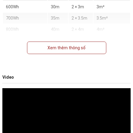
600Wh
30m
2 × 3m
3m²
700Wh
35m
2 × 3.5m
3.5m²
800Wh
40m
2 × 4m
4m²
900Wh
45m
2 × 4.5m
4.5m²
Xem thêm thông số
1.000Wh
50m
2 × 5m
5m²
1.200Wh
60m
2 × 6m
6m²
1.400Wh
70m
2 × 7m
7m²
Video
1.600Wh
80m
2 × 8m
8m²
1.800Wh
90m
2 × 9m
9m²
2.000Wh
100m
2 × 10m
10m²
2.400Wh
120m
2 × 12m
12m²
2.800Wh
140m
2 × 14m
14m²