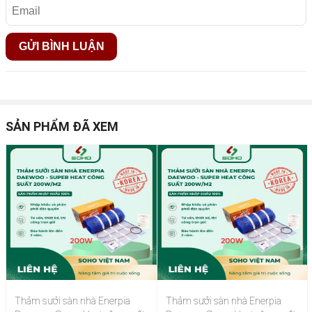
SẢN PHẨM ĐÃ XEM
Đặc điểm của cáp sưởi nhiệt Daewoo Enerpia.
Phương pháp lắp đặt đơn giản giúp người tiêu dùng trực tiếp
lắp đặt sản phẩm và không cần có đội ngủ chuyên nghiệp. Do
Thảm sưởi sàn nhà Enerpia
Thảm sưởi sàn nhà Enerpia
đó, loại cáp này thích hợp cho các khách hàng tự thi công