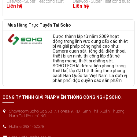
Daewoo - Super Heat công suất
Daewoo - Super Heat công suất
Có thể thi công được ở những nơi có độ ẩm cao, nơi đóng
Liên hệ
Liên hệ
200W/m2
200W/m2
kín, hiên nhà.
Chiều cao của ống dẫn lạnh được giảm thiểu và có thể dễ
dàng thi công sản phẩm trên sàn nhà hiện tại.
Mua Hàng Trực Tuyến Tại Soho
Sản phẩm được đóng gói theo từng diện tích sử dụng có sẵn.
Hệ thống tiết kiệm điện với độ an toàn cao
Được thành lập từ năm 2009 hoạt
Thời gian sử dụng: trên 25 năm.
động trong lĩnh vực cung cấp các thiêt
Cáp từ tính, không đốt cháy oxy trong phòng. Do đó, luôn
bị và giải pháp công nghệ cao như:
đem lại cảm giác thoải mái, dễ chịu
Camera quan sát, tổng đài điện thoại,
thiết bị an ninh, thi công lắp đặt hệ
Thông số kỹ thuật của cáp từ tính DIY
thống mạng, thiết bị chống sét…
SOHOTECH là đơn vị tiên phong trong
thiết kế, lắp đặt hệ thống theo phong
Tiêu thụ điện trung
Chiều dài
Diện tích (W
Diện tích ứng
cách Hàn Quốc tại Việt Nam. Là đơn vị
bình (Wh)
(m)
× L)
dụng (m²)
phân phối độc quyền các sản phẩm ...
200Wh
10m
2 × 1m
1m²
CÔNG TY TNHH GIẢI PHÁP VIỄN THÔNG CÔNG NGHỆ SOHO.
300Wh
15m
2 × 1.5m
1.5m²
400Wh
20m
2 × 2m
2m²
Showroom Soho: Số 25BT7, Foresa 9, KĐT Sinh Thái Xuân Phương,
Nam Từ Liêm, Hà Nội.
500Wh
25m
2 × 2.5m
2.5m²
Hotline: 0934452678
600Wh
30m
2 × 3m
3m²