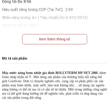
Dòng tối đa: 8.9A
Hiệu suất năng lượng COP (Tại 7oC) : 2.69
Nhãn năng lượng: A+ ( Tiêu chuẩn EU nr 812/2013)
Nhiệt độ tối đa: 60oC
Chống bụi nước: IPX1 ( Dùng trong nhà)
Xem thêm thông số
Đầu nối ống: 1" (Ren 34mm)
Áp suất chịu đựng tối đa: 1Mpa (10BAR)
Môi chất gas lạnh: R134A
Mô tả sản phẩm
Đường kính ống: D150
Máy nước nóng bơm nhiệt gia đình BOLLYTERM HP NET 200L
được
Độ ồn tối đa ( tiêu chuẩn EN 12102) : dB
Soho nhập khẩu từ Ý. Một dòng sản phẩm của thương hiệu nổi tiếng thế
giới Cordivari. Đơn vị chuyên nghiên cứu, cung cấp và phân phối các sản
Kích thước: Rộng 640x Cao 1585
phẩm máy bơm nhiệt, máy sưởi, làm mát không khí,... sử dụng các nguồn
năng lượng có thể tái tạo và có sẵn từ tự nhiên. Một trong những công nghệ
mà cả thế giới đang hướng tới để nghiên cứu, phát triển và ứng dụng vào
các sản phẩm trong đời sống.