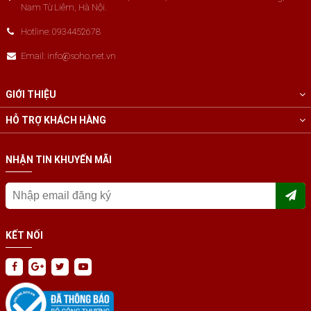
Nam Từ Liêm, Hà Nội.
Hotline: 0934452678
Email: info@soho.net.vn
GIỚI THIỆU
HỖ TRỢ KHÁCH HÀNG
NHẬN TIN KHUYẾN MÃI
KẾT NỐI