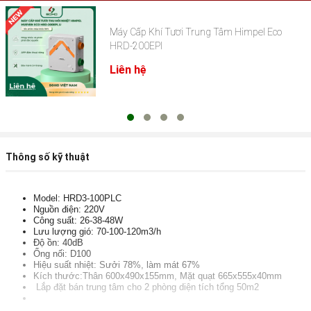
Máy Cấp Khí Tươi Trung Tâm Himpel Eco
HRD-200EPI
Liên hệ
Thông số kỹ thuật
Model: HRD3-100PLC
Nguồn điện: 220V
Công suất: 26-38-48W
Lưu lượng gió: 70-100-120m3/h
Độ ồn: 40dB
Ống nối: D100
Hiệu suất nhiệt: Sưởi 78%, làm mát 67%
Kích thước:Thân 600x490x155mm, Mặt quạt 665x555x40mm
Lắp đặt bán trung tâm cho 2 phòng diện tích tổng 50m2