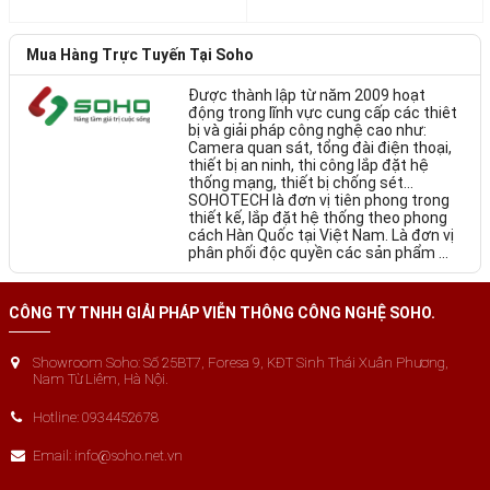
trình mang đến giải pháp hoàn hảo cho không gian.
Chúng tôi liên tục tuyển đại lý kinh doanh thiết bị trên toàn quốc với 
Mua Hàng Trực Tuyến Tại Soho
chiết khấu cao, hợp tác cùng phát triển, đặt nền móng cho sự thành 
Được thành lập từ năm 2009 hoạt
công.
động trong lĩnh vực cung cấp các thiêt
bị và giải pháp công nghệ cao như:
Rất hân hạnh được phục vụ!
Camera quan sát, tổng đài điện thoại,
thiết bị an ninh, thi công lắp đặt hệ
thống mạng, thiết bị chống sét…
SOHOTECH là đơn vị tiên phong trong
thiết kế, lắp đặt hệ thống theo phong
cách Hàn Quốc tại Việt Nam. Là đơn vị
phân phối độc quyền các sản phẩm ...
CÔNG TY TNHH GIẢI PHÁP VIỄN THÔNG CÔNG NGHỆ SOHO.
Showroom Soho: Số 25BT7, Foresa 9, KĐT Sinh Thái Xuân Phương,
Nam Từ Liêm, Hà Nội.
Hotline: 0934452678
Email: info@soho.net.vn