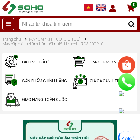
0
Trang chủ
MÁY CẤP KHÍ TƯƠI GIÓ TƯƠI
Máy cấp gió tươi âm trần hồi nhiệt Himpel HRD3-100PLC
DỊCH VỤ TỐI ƯU
HÀNG HOÁ ĐA DẠNG
SẢN PHẨM CHÍNH HÃNG
GIÁ CẢ CẠNH TRANH
GIAO HÀNG TOÀN QUỐC