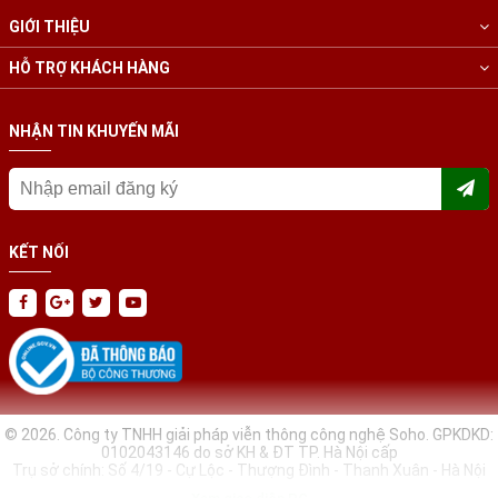
GIỚI THIỆU
HỖ TRỢ KHÁCH HÀNG
NHẬN TIN KHUYẾN MÃI
KẾT NỐI
© 2026. Công ty TNHH giải pháp viễn thông công nghệ Soho. GPKDKD:
0102043146 do sở KH & ĐT TP. Hà Nội cấp
Trụ sở chính: Số 4/19 - Cự Lộc - Thượng Đình - Thanh Xuân - Hà Nội