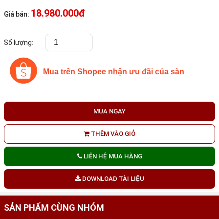
18.980.000đ
Giá bán:
Số lượng:
Mua trên Shopee nhận ưu đãi của sàn
MUA NGAY
THÊM VÀO GIỎ
LIÊN HỆ MUA HÀNG
DOWNLOAD TÀI LIỆU
SẢN PHẨM CÙNG NHÓM