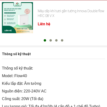
Máy cấp khí tươi gắn tường Innova Double flow
HRC 08 V X
Liên hệ
Thông số kỹ thuật
Thông số kỹ thuật:
Model: Flow40
Kiểu lắp đặt: Âm tường
Nguồn điện: 220-240V AC
Công suất: 20W (Tối đa)
Lưu lượng gió: Tối đa 42m3/h (4 cấp độ + 1 chế độ Turbo)