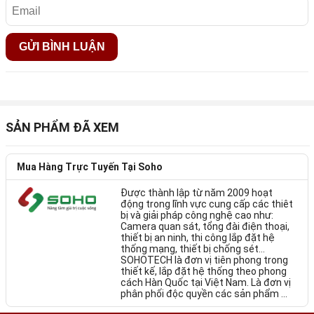
không gian sống, cũng không ảnh hưởng tới mỹ quan bên
ngoài nhà và hoà hợp vào kiến trúc của công trình. Thứ duy
nhất lộ ra là hệ thống mặt gió trong nhà và cửa lấy gió bên
ngoài, với khả năng thay thế lọc dễ dàng và tiện lợi. Đây là
ưu điểm khác xa với các hệ thống cấp khí tươi gắn tường
phổ thông chỉ sử dụng 1 đường gió duy nhất, với phần lọc
được tích hợp bên trong thành ống, chạy 2 chiều luân phiên
cấp - hút liên tục thay vì độc lập song song như Helty Flow
Manhattan.
SẢN PHẨM ĐÃ XEM
Mua Hàng Trực Tuyến Tại Soho
Được thành lập từ năm 2009 hoạt
động trong lĩnh vực cung cấp các thiêt
bị và giải pháp công nghệ cao như:
Camera quan sát, tổng đài điện thoại,
thiết bị an ninh, thi công lắp đặt hệ
thống mạng, thiết bị chống sét…
SOHOTECH là đơn vị tiên phong trong
thiết kế, lắp đặt hệ thống theo phong
cách Hàn Quốc tại Việt Nam. Là đơn vị
phân phối độc quyền các sản phẩm ...