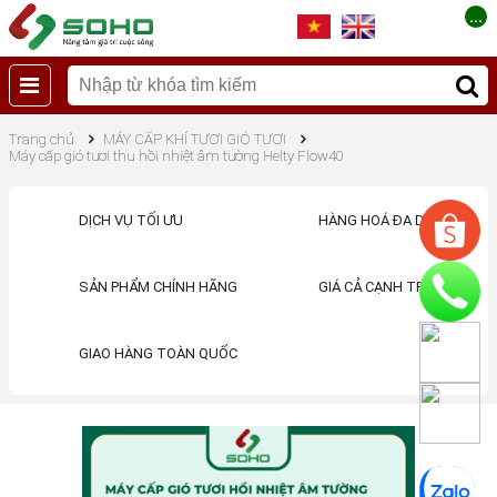
...
Trang chủ
MÁY CẤP KHÍ TƯƠI GIÓ TƯƠI
Máy cấp gió tươi thu hồi nhiệt âm tường Helty Flow40
DỊCH VỤ TỐI ƯU
HÀNG HOÁ ĐA DẠNG
SẢN PHẨM CHÍNH HÃNG
GIÁ CẢ CẠNH TRANH
GIAO HÀNG TOÀN QUỐC