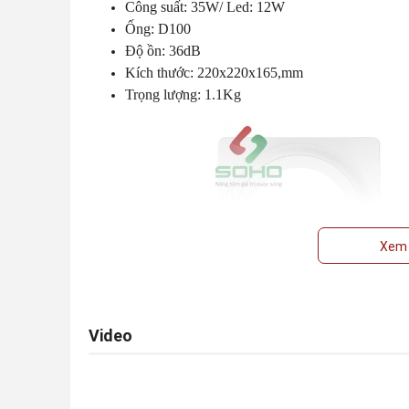
Công suất: 35W/ Led: 12W
Ống: D100
Độ ồn: 36dB
Kích thước: 220x220x165,mm
Trọng lượng: 1.1Kg
Xem 
Video