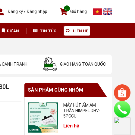
...
Đăng ký
/
Đăng nhập
Giỏ hàng
DỰ ÁN
TIN TỨC
LIÊN HỆ
Ả CẠNH TRANH
GIAO HÀNG TOÀN QUỐC
-80L
SẢN PHẨM CÙNG NHÓM
MÁY HÚT ẨM ÂM
TRẦN HIMPEL DHV-
5PCCU
Liên hệ