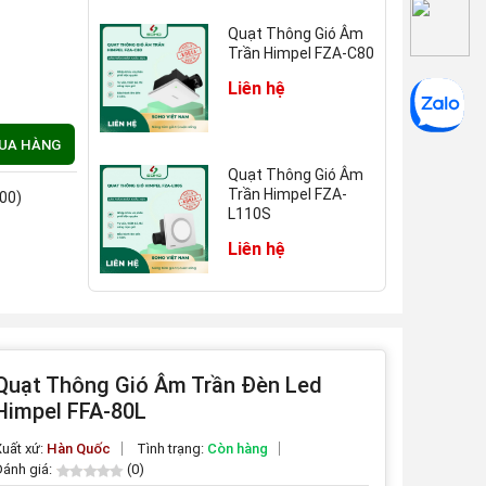
Quạt Thông Gió Âm
Trần Himpel FZA-C80
Liên hệ
MUA HÀNG
Quạt Thông Gió Âm
Trần Himpel FZA-
:00)
L110S
Liên hệ
Quạt Thông Gió Kết
Hợp Đèn Led Himpel
FZD-L90SH
Quạt Thông Gió Âm Trần Đèn Led
Liên hệ
Himpel FFA-80L
uất xứ:
Hàn Quốc
Tình trạng:
Còn hàng
ánh giá:
(0)