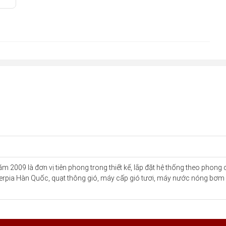
FFA-80L
p thông gió, hút mùi, hút ẩm, hút nhiệt, đèn led chiếu sáng không
vệ sinh, kho, tầng hầm...Với thiết kế hiện đại, sang trọng mang
009 là đơn vị tiên phong trong thiết kế, lắp đặt hệ thống theo phong 
nerpia Hàn Quốc, quạt thông gió, máy cấp gió tươi, máy nước nóng bơm nh