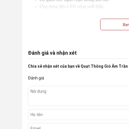
Ứng dụng đèn LED công suất thấp
FFA-80L thông gió, hút mùi, hút ẩm hiệu quả với lưu l
Xe
đặc điểm chung của các dòng
quạt thông gió âm trần 
Quạt được lắp đặt âm trần, sau tấm thạch cao. Chỉ có m
gió được thiết kế khá sang trọng và hiện đại. Phù hợp v
Đánh giá và nhận xét
Sản phẩm có tích hợp thêm đèn led để chiếu sáng. Lo
ánh sáng nhẹ. 2 tính năng trong một. Vừa thông gió, 
Chia sẻ nhận xét của bạn về
Quạt Thông Gió Âm Trần 
sáng nhẹ như phòng ngủ hay nhà tắm.
Đánh giá
Thông số kỹ thuật
Model: FFA-80L
Nguồn điện: 220V/50Hz
Lưu lượng không khí: 90m3/h
Công suất: 35W/ Led: 12W
Độ ồn: 36dB
Kích thước: 220x220x165 mm