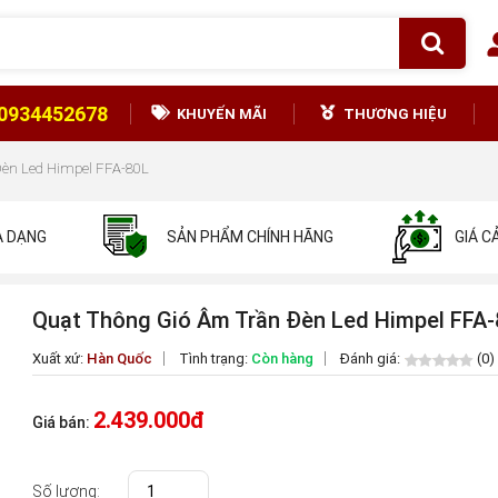
0934452678
KHUYẾN MÃI
THƯƠNG HIỆU
èn Led Himpel FFA-80L
A DẠNG
SẢN PHẨM CHÍNH HÃNG
GIÁ C
Quạt Thông Gió Âm Trần Đèn Led Himpel FFA
Xuất xứ:
Hàn Quốc
Tình trạng:
Còn hàng
Đánh giá:
(0)
2.439.000đ
Giá bán:
Số lượng: