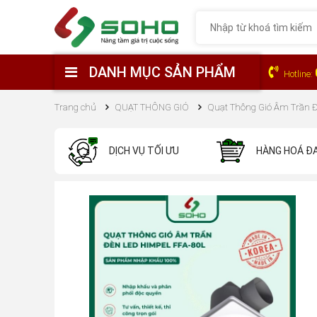
DANH MỤC SẢN PHẨM
Hotline:
Trang chủ
QUẠT THÔNG GIÓ
Quạt Thông Gió Âm Trần Đ
DỊCH VỤ TỐI ƯU
HÀNG HOÁ Đ