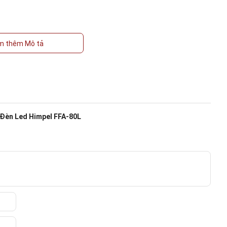
ượng khí ổn định, động cơ êm ái, không gây tiếng ồn. Đây cũng là
m thêm Mô tả
Himpel
.
ột mặt gió hình chữ nhật lộ ra ngoài để thông hút gió. Do đó, mặt
ới nhi cầu thẩm mỹ và thị hiếu của người tiêu dùng hiện nay.
ại đèn này có công suất thấp, không tốn nhiều điện năng và cho
vừa chiếu sáng. Đặc biệt phù hợp để lắp đặt ở những nơi cần ánh
Đèn Led Himpel FFA-80L