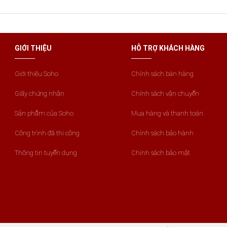
ng Hon&Guan tại Việt Nam đảm bảo chất lượng với giá tốt nhất.
Z.
GIỚI THIỆU
HỖ TRỢ KHÁCH HÀNG
Giới thiệu Soho
Chính sách bán hàng
Giấy chứng nhận
Chính sách vận chuyển
Sản phẩm của Soho
Mua hàng và thanh toán
Công trình đã thi công
Chính sách bảo hành
Thông tin tuyển dụng
Chính sách bảo mật