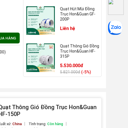
Quạt Hút Mùi Đồng
Trục Hon&Guan GF-
200P
Liên hệ
MUA HÀNG
Quạt Thông Gió Đồng
Trục Hon&Guan HF-
:00)
315P
5.530.000đ
5.821.000đ
(-5%)
Quạt Thông Gió Đồng
Trục Hon&Guan HDD-
200P
4.780.000đ
Quạt Thông Gió Đồng Trục Hon&Guan
HF-150P
uất xứ:
China
Tình trạng:
Còn hàng