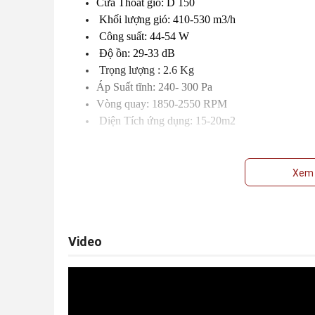
Cửa Thoát gió: D 150
Khối lượng gió: 410-530 m3/h
Công suất: 44-54 W
Độ ồn: 29-33 dB
Trọng lượng : 2.6 Kg
Áp Suất tĩnh: 240- 300 Pa
Vòng quay: 1850-2550 RPM
Diện Tích ứng dụng: 15-20m2
Xem 
Video