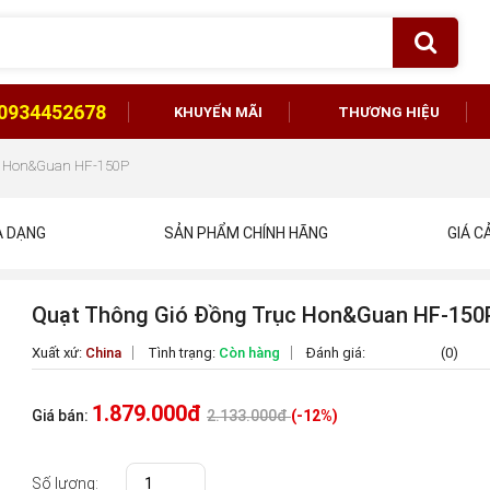
0934452678
KHUYẾN MÃI
THƯƠNG HIỆU
c Hon&Guan HF-150P
A DẠNG
SẢN PHẨM CHÍNH HÃNG
GIÁ C
Quạt Thông Gió Đồng Trục Hon&Guan HF-150
Xuất xứ:
China
Tình trạng:
Còn hàng
Đánh giá:
(0)
1.879.000đ
Giá bán:
2.133.000đ
(-12%)
Số lượng: