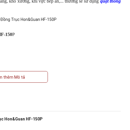
àng, kho xưởng, khi vực bếp ăn,... thường sẽ sử dụng
quạt thông
HF-150
P
m thêm Mô tả
 & bám bụi
ảm biến nhiệt độ & độ ẩm
rục Hon&Guan HF-150P