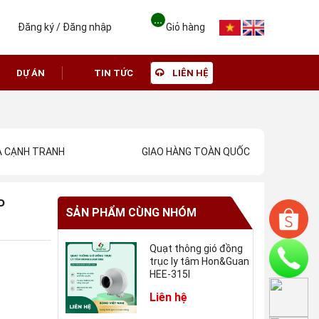
...
Đăng ký
/
Đăng nhập
Giỏ hàng
DỰ ÁN
TIN TỨC
LIÊN HỆ
Ả CẠNH TRANH
GIAO HÀNG TOÀN QUỐC
P
SẢN PHẨM CÙNG NHÓM
Quạt thông gió đồng
trục ly tâm Hon&Guan
HEE-315I
Liên hệ