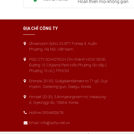
Hoàn thiện mọi không gian.
SOHO
đơn vị cung cấp, phân phối thiết bị chính hã
Phục vụ hoàn thiện, thiết kế, thi công, lắp đặt từ A đến 
ĐỊA CHỈ CÔNG TY
Rất hân hạnh được phục vụ!
Showroom Soho: 25 BT7 Foresa 9, Xuân
Phương, Hà Nội, Việt Nam.
PGD CTY SOHOTECH Chi nhánh HCM: Số 30
Đường 10 Cityland Park Hills Phường Gò Vấp (
Phường 10 cũ ) TPHCM.
Enerpia: 20-35, Gukgasandanseo-ro 71-gil, Guji-
myeon, Dalseong-gun, Daegu, Korea.
Himpel: 20-35, 5 Annyeongnam-ro, Hwasung-
si, Gyeonggi-do, 18364, Korea.
Hotline: 0934452678
Email: info@soho.net.vn