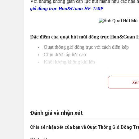
Với những không gian cần lực hút mạnh như các nhà h
gió đồng trục Hon&Guan HF-150P
.
Đặc điểm của quạt hút mùi đồng trục Hon&Guan 
Quạt thông gió đồng trục với cách điện kép
Chịu được áp lực cao
Khối lượng không khí lớn
Đặc biệt là tiêu thụ điện năng thấp
Độ ồn hoạt động rất thấp
Xe
Thiết kế độc đáo đẹp mắt
Lắp đặt, sửa chữa dễ dàng
Bên ngoài động cơ quay, vòng bi Nhật NMB
Lớp bảo vệ IP44: Có hiệu quả chống thấm nước
Đánh giá và nhận xét
Các chức năng thân thiện với người sử dụng: C
Nhiệt độ hoạt động: -20 ⁰C ~ 60 ⁰C
Chia sẻ nhận xét của bạn về
Quạt Thông Gió Đồng T
Có thể mở rộng nhiều đường ống hút