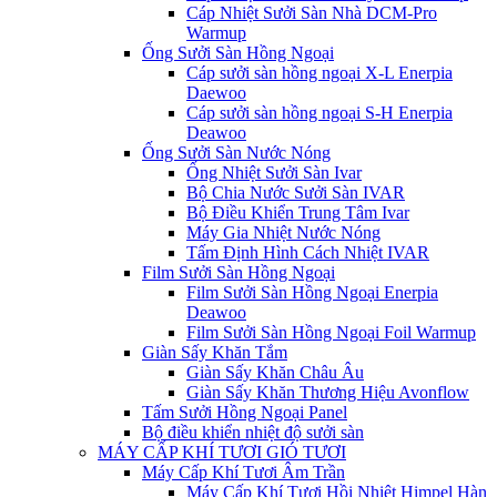
Cáp Nhiệt Sưởi Sàn Nhà DCM-Pro
Warmup
Ống Sưởi Sàn Hồng Ngoại
Cáp sưởi sàn hồng ngoại X-L Enerpia
Daewoo
Cáp sưởi sàn hồng ngoại S-H Enerpia
Deawoo
Ống Sưởi Sàn Nước Nóng
Ống Nhiệt Sưởi Sàn Ivar
Bộ Chia Nước Sưởi Sàn IVAR
Bộ Điều Khiển Trung Tâm Ivar
Máy Gia Nhiệt Nước Nóng
Tấm Định Hình Cách Nhiệt IVAR
Film Sưởi Sàn Hồng Ngoại
Film Sưởi Sàn Hồng Ngoại Enerpia
Deawoo
Film Sưởi Sàn Hồng Ngoại Foil Warmup
Giàn Sấy Khăn Tắm
Giàn Sấy Khăn Châu Âu
Giàn Sấy Khăn Thương Hiệu Avonflow
Tấm Sưởi Hồng Ngoại Panel
Bộ điều khiển nhiệt độ sưởi sàn
MÁY CẤP KHÍ TƯƠI GIÓ TƯƠI
Máy Cấp Khí Tươi Âm Trần
Máy Cấp Khí Tươi Hồi Nhiệt Himpel Hàn