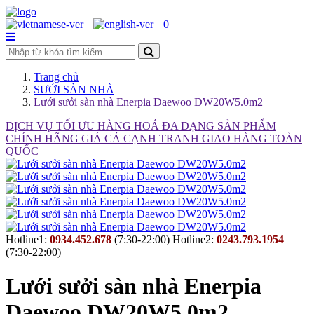
0
Trang chủ
SƯỞI SÀN NHÀ
Lưới sưởi sàn nhà Enerpia Daewoo DW20W5.0m2
DỊCH VỤ TỐI ƯU
HÀNG HOÁ ĐA DẠNG
SẢN PHẨM
CHÍNH HÃNG
GIÁ CẢ CẠNH TRANH
GIAO HÀNG TOÀN
QUỐC
Hotline1:
0934.452.678
(7:30-22:00)
Hotline2:
0243.793.1954
(7:30-22:00)
Lưới sưởi sàn nhà Enerpia
Daewoo DW20W5.0m2