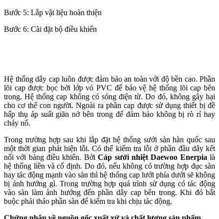
Bước 5: Lắp vật liệu hoàn thiện
Bước 6: Cài đặt bộ điều khiển
Hệ thống dây cap luôn được đảm bảo an toàn với độ bền cao. Phần
lõi cap được bọc bởi lớp vỏ PVC để bảo vệ hệ thống lõi cap bên
trong. Hệ thống cap không có sóng điện từ. Do đó, không gây hại
cho cơ thể con người. Ngoài ra phần cap được sử dụng thiết bị đề
hấp thụ áp suất giãn nở bên trong để đảm bảo không bị rò rỉ hay
cháy nổ.
Trong trường hợp sau khi lắp đặt hệ thống sưởi sàn hàn quốc sau
một thời gian phát hiện lỗi. Có thể kiểm tra lỗi ở phần đầu dây kết
nối với bảng điều khiển. Bởi
Cáp sưởi nhiệt Daewoo Enerpia
là
hệ thống liền và cố định. Do đó, nếu không có trường hợp đục sàn
hay tác động mạnh vào sàn thì hệ thống cap lưới phía dưới sẽ không
bị ảnh hưởng gì. Trong trường hợp quá trình sử dụng có tác động
vào sàn làm ảnh hưởng đến phần dây cap bên trong. Khi đó bắt
buộc phải tháo phần sàn để kiểm tra khi chịu tác động.
Chứng nhận về nguồn gốc xuất xứ và chất lượng sản phẩm.