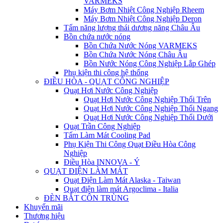
VARMEKS
Máy Bơm Nhiệt Công Nghiệp Rheem
Máy Bơm Nhiệt Công Nghiệp Deron
Tấm năng lượng thái dương năng Châu Âu
Bồn chứa nước nóng
Bồn Chứa Nước Nóng VARMEKS
Bồn Chứa Nước Nóng Châu Âu
Bồn Nước Nóng Công Nghiệp Lắp Ghép
Phụ kiện thi công hệ thống
ĐIỀU HÒA - QUẠT CÔNG NGHIỆP
Quạt Hơi Nước Công Nghiệp
Quạt Hơi Nước Công Nghiệp Thổi Trên
Quạt Hơi Nước Công Nghiệp Thổi Ngang
Quạt Hơi Nước Công Nghiệp Thổi Dưới
Quạt Trần Công Nghiệp
Tấm Làm Mát Cooling Pad
Phụ Kiện Thi Công Quạt Điều Hòa Công
Nghiệp
Điều Hòa INNOVA - Ý
QUẠT ĐIỆN LÀM MÁT
Quạt Điện Làm Mát Alaska - Taiwan
Quạt điện làm mát Argoclima - Italia
ĐÈN BẮT CÔN TRÙNG
Khuyến mãi
Thương hiệu