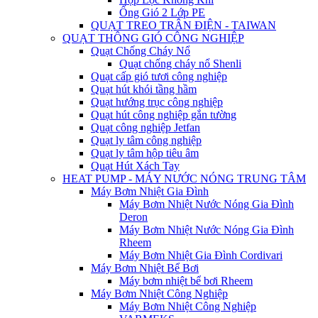
Ống Gió 2 Lớp PE
QUẠT TREO TRÂN ĐIỆN - TAIWAN
QUẠT THÔNG GIÓ CÔNG NGHIỆP
Quạt Chống Cháy Nổ
Quạt chống cháy nổ Shenli
Quạt cấp gió tươi công nghiệp
Quạt hút khói tầng hầm
Quạt hướng trục công nghiệp
Quạt hút công nghiệp gắn tường
Quạt công nghiệp Jetfan
Quạt ly tâm công nghiệp
Quạt ly tâm hộp tiêu âm
Quạt Hút Xách Tay
HEAT PUMP - MÁY NƯỚC NÓNG TRUNG TÂM
Máy Bơm Nhiệt Gia Đình
Máy Bơm Nhiệt Nước Nóng Gia Đình
Deron
Máy Bơm Nhiệt Nước Nóng Gia Đình
Rheem
Máy Bơm Nhiệt Gia Đình Cordivari
Máy Bơm Nhiệt Bể Bơi
Máy bơm nhiệt bể bơi Rheem
Máy Bơm Nhiệt Công Nghiệp
Máy Bơm Nhiệt Công Nghiệp