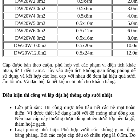
DW20W2.0m2
0.5x4m
2.0m
DW20W3.0m2
0.5x6m
3.0m
DW20W4.0m2
0.5x8m
4.0m
DW20W5.0m2
0.5x10m
5.0m
DW20W6.0m2
0.5x12m
6.0m
DW20W8.0m2
0.5x16m
8.0m
DW20W10.0m2
0.5x20m
10.0
DW20W12.0m2
0.5x24m
12.0
Cáp được bán theo cuộn, phù hợp với các phạm vi diện tích khác
nhau, từ 1 đến 12m2. Tùy vào diện tích không gian từng phòng để
sử dụng và kết hợp các loại cap với nhau để đem lại hiệu quả sưởi
ấm tối ưu. Và đặc biệt là tiết kiệm chi phí cho khách hàng.
Điều kiện thi công và lắp đặt hệ thống cáp sưởi nhiệt
Lớp phủ sàn: Thi công được trên hầu hết các bề mặt hoàn
thiện. Vì được thiết kế dạng lưới với độ mỏng như đồng xu.
Nên loại cáp này thường được dùng nhiều dưới lớp nền là gỗ,
thảm hoặc gạch.
Loại phòng phù hợp: Phù hợp vưới các không gian rộng,
bằng phẳng. Bởi các cuộn cáp đều có chiều rộng là 0.5m. Do