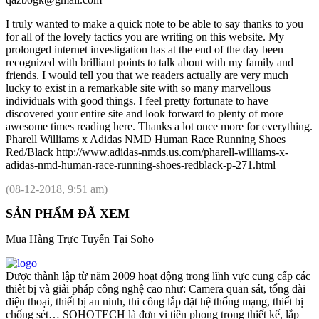
I truly wanted to make a quick note to be able to say thanks to you
for all of the lovely tactics you are writing on this website. My
prolonged internet investigation has at the end of the day been
recognized with brilliant points to talk about with my family and
friends. I would tell you that we readers actually are very much
lucky to exist in a remarkable site with so many marvellous
individuals with good things. I feel pretty fortunate to have
discovered your entire site and look forward to plenty of more
awesome times reading here. Thanks a lot once more for everything.
Pharell Williams x Adidas NMD Human Race Running Shoes
Red/Black http://www.adidas-nmds.us.com/pharell-williams-x-
adidas-nmd-human-race-running-shoes-redblack-p-271.html
(08-12-2018, 9:51 am)
SẢN PHẨM ĐÃ XEM
Mua Hàng Trực Tuyến Tại Soho
Được thành lập từ năm 2009 hoạt động trong lĩnh vực cung cấp các
thiêt bị và giải pháp công nghệ cao như: Camera quan sát, tổng đài
điện thoại, thiết bị an ninh, thi công lắp đặt hệ thống mạng, thiết bị
chống sét… SOHOTECH là đơn vị tiên phong trong thiết kế, lắp