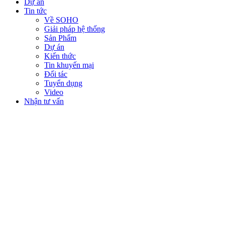
Dự án
Tin tức
Về SOHO
Giải pháp hệ thống
Sản Phẩm
Dự án
Kiến thức
Tin khuyến mại
Đối tác
Tuyển dụng
Video
Nhận tư vấn