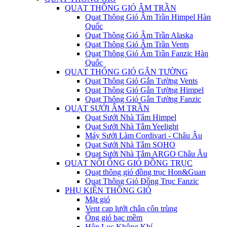
QUẠT THÔNG GIÓ ÂM TRẦN
Quạt Thông Gió Âm Trần Himpel Hàn
Quốc
Quạt Thông Gió Âm Trần Alaska
Quạt Thông Gió Âm Trần Vents
Quạt Thông Gió Âm Trần Fanzic Hàn
Quốc
QUẠT THỐNG GIÓ GẮN TƯỜNG
Quạt Thông Gió Gắn Tường Vents
Quạt Thông Gió Gắn Tường Himpel
Quạt Thông Gió Gắn Tường Fanzic
QUẠT SƯỞI ÂM TRẦN
Quạt Sưởi Nhà Tắm Himpel
Quạt Sưởi Nhà Tắm Yeelight
Máy Sưởi Làm Cordivari - Châu Âu
Quạt Sưởi Nhà Tắm SOHO
Quạt Sưởi Nhà Tắm ARGO Châu Âu
QUẠT NỐI ỐNG GIÓ ĐỒNG TRỤC
Quạt thông gió đồng trục Hon&Guan
Quạt Thông Gió Đồng Trục Fanzic
PHỤ KIỆN THÔNG GIÓ
Mặt gió
Vent cap lưới chắn côn trùng
Ống gió bạc mềm
Hộp Lọc Không Khí