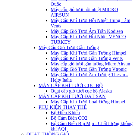
Quốc
Máy cấp gió tươi hồi nhiệt MICRO
AIRSUN
Máy Cấp Khí Tươi Hồi Nhiệt Trung Tâm
Vents
Máy Cấp Gió Tươi Âm Trần Kodisen
Máy Cấp Khí Tươi Hồi Nhiệt VENCO
TURKEY
Máy Cấp Gió Tươi Gắn Tường
Máy Cấp Khí Tươi Gắn Tường Himpel
Máy Cấp Khí Tươi Gắn Tường Vents
Máy cấp gió tươi gắn tường Micro Airsun
Máy Cấp Gió Tươi Gắn Tường Vtronic
Máy Cấp Khí Tươi Âm Tường Thesan -
Helty Italia
MÁY CẤP KHÍ TƯƠI CỤC BỘ
Quạt cấp gió tươi cục bộ Alaska
MÁY CẤP KHÍ TƯƠI ĐẶT SÀN
Máy Cấp Khí Tươi Loại Đứng Himpel
PHỤ KIỆN THAY THẾ
Bộ Điều Khiển
Bộ Cảm Biến CO2
Bộ Cảm Biến Bụi Mịn - Chất lượng không
khí AQI
QUẠT THÔNG GIÓ