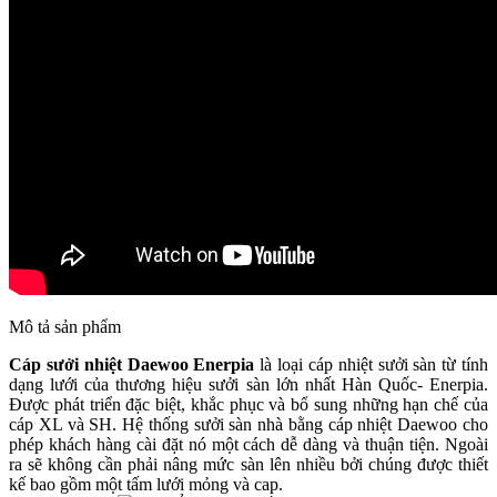
Mô tả sản phẩm
Cáp sưởi nhiệt Daewoo Enerpia
là loại cáp nhiệt sưởi sàn từ tính
dạng lưới của thương hiệu sưởi sàn lớn nhất Hàn Quốc- Enerpia.
Được phát triển đặc biệt, khắc phục và bổ sung những hạn chế của
cáp XL và SH. Hệ thống sưởi sàn nhà bằng cáp nhiệt Daewoo cho
phép khách hàng cài đặt nó một cách dễ dàng và thuận tiện. Ngoài
ra sẽ không cần phải nâng mức sàn lên nhiều bởi chúng được thiết
kế bao gồm một tấm lưới mỏng và cap.