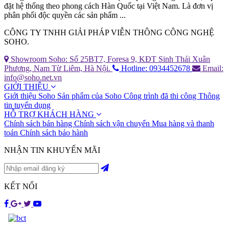
đặt hệ thống theo phong cách Hàn Quốc tại Việt Nam. Là đơn vị
phân phối độc quyền các sản phẩm ...
CÔNG TY TNHH GIẢI PHÁP VIỄN THÔNG CÔNG NGHỆ
SOHO.
Showroom Soho: Số 25BT7, Foresa 9, KĐT Sinh Thái Xuân
Phương, Nam Từ Liêm, Hà Nội.
Hotline: 0934452678
Email:
info@soho.net.vn
GIỚI THIỆU
Giới thiệu Soho
Sản phẩm của Soho
Công trình đã thi công
Thông
tin tuyển dụng
HỖ TRỢ KHÁCH HÀNG
Chính sách bán hàng
Chính sách vận chuyển
Mua hàng và thanh
toán
Chính sách bảo hành
NHẬN TIN KHUYẾN MÃI
KẾT NỐI