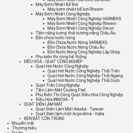
Máy Bơm Nhiệt Bể Bơi
Máy bơm nhiệt bể bơi Rheem
Máy Bơm Nhiệt Công Nghiệp
Máy Bơm Nhiệt Công Nghiệp VARMEKS
Máy Bơm Nhiệt Công Nghiệp Rheem
Máy Bơm Nhiệt Công Nghiệp Deron
Tấm năng lượng thái dương năng Châu Âu
Bồn chứa nước nóng
Bồn Chứa Nước Nóng VARMEKS
Bồn Chứa Nước Nóng Châu Âu
Bồn Nước Nóng Công Nghiệp Lắp Ghép
Phụ kiện thi công hệ thống
ĐIỀU HÒA - QUẠT CÔNG NGHIỆP
Quạt Hơi Nước Công Nghiệp
Quạt Hơi Nước Công Nghiệp Thổi Trên
Quạt Hơi Nước Công Nghiệp Thổi Ngang
Quạt Hơi Nước Công Nghiệp Thổi Dưới
Quạt Trần Công Nghiệp
Tấm Làm Mát Cooling Pad
Phụ Kiện Thi Công Quạt Điều Hòa Công Nghiệp
Điều Hòa INNOVA - Ý
QUẠT ĐIỆN LÀM MÁT
Quạt Điện Làm Mát Alaska - Taiwan
Quạt điện làm mát Argoclima - Italia
ĐÈN BẮT CÔN TRÙNG
Khuyến mãi
Thương hiệu
Dự án