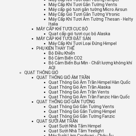
Máy Cấp Khí Tươi Gắn Tường Vents
Máy cấp gió tươi gắn tường Micro Airsun
Máy Cấp Gió Tươi Gắn Tường Vtronic
Máy Cấp Khí Tươi Âm Tường Thesan - Helty
Italia
MÁY CẤP KHÍ TƯƠI CỤC BỘ
Quạt cấp gió tươi cục bộ Alaska
MÁY CẤP KHÍ TƯƠI ĐẶT SÀN
Máy Cấp Khí Tươi Loại Đứng Himpel
PHỤ KIỆN THAY THẾ
Bộ Điều Khiển
Bộ Cảm Biến CO2
Bộ Cảm Biến Bụi Mịn - Chất lượng không khí
AQI
QUẠT THÔNG GIÓ
QUẠT THÔNG GIÓ ÂM TRẦN
Quạt Thông Gió Âm Trần Himpel Hàn Quốc
Quạt Thông Gió Âm Trần Alaska
Quạt Thông Gió Âm Trần Vents
Quạt Thông Gió Âm Trần Fanzic Hàn Quốc
QUẠT THỐNG GIÓ GẮN TƯỜNG
Quạt Thông Gió Gắn Tường Vents
Quạt Thông Gió Gắn Tường Himpel
Quạt Thông Gió Gắn Tường Fanzic
QUẠT SƯỞI ÂM TRẦN
Quạt Sưởi Nhà Tắm Himpel
Quạt Sưởi Nhà Tắm Yeelight
Máy Sưởi Làm Cordivari - Châu Âu