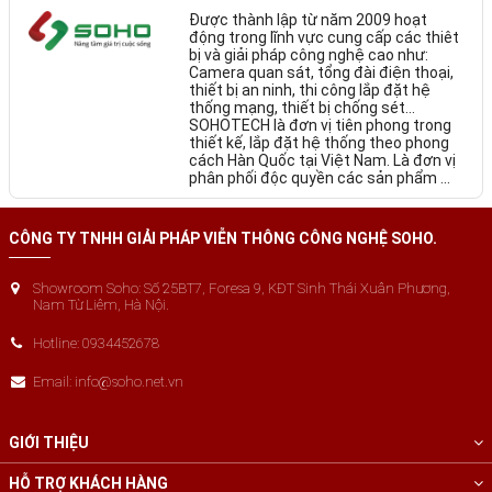
Được thành lập từ năm 2009 hoạt
động trong lĩnh vực cung cấp các thiêt
bị và giải pháp công nghệ cao như:
Camera quan sát, tổng đài điện thoại,
thiết bị an ninh, thi công lắp đặt hệ
thống mạng, thiết bị chống sét…
SOHOTECH là đơn vị tiên phong trong
thiết kế, lắp đặt hệ thống theo phong
cách Hàn Quốc tại Việt Nam. Là đơn vị
phân phối độc quyền các sản phẩm ...
CÔNG TY TNHH GIẢI PHÁP VIỄN THÔNG CÔNG NGHỆ SOHO.
Showroom Soho: Số 25BT7, Foresa 9, KĐT Sinh Thái Xuân Phương,
Nam Từ Liêm, Hà Nội.
Hotline: 0934452678
Email: info@soho.net.vn
GIỚI THIỆU
HỖ TRỢ KHÁCH HÀNG