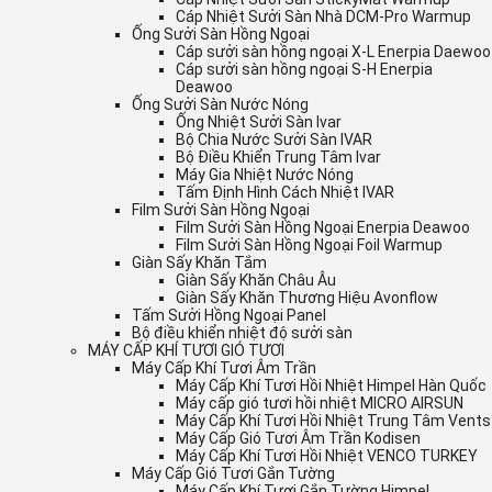
Cáp Nhiệt Sưởi Sàn Nhà DCM-Pro Warmup
Ống Sưởi Sàn Hồng Ngoại
Cáp sưởi sàn hồng ngoại X-L Enerpia Daewoo
Cáp sưởi sàn hồng ngoại S-H Enerpia
Deawoo
Ống Sưởi Sàn Nước Nóng
Ống Nhiệt Sưởi Sàn Ivar
Bộ Chia Nước Sưởi Sàn IVAR
Bộ Điều Khiển Trung Tâm Ivar
Máy Gia Nhiệt Nước Nóng
Tấm Định Hình Cách Nhiệt IVAR
Film Sưởi Sàn Hồng Ngoại
Film Sưởi Sàn Hồng Ngoại Enerpia Deawoo
Film Sưởi Sàn Hồng Ngoại Foil Warmup
Giàn Sấy Khăn Tắm
Giàn Sấy Khăn Châu Âu
Giàn Sấy Khăn Thương Hiệu Avonflow
Tấm Sưởi Hồng Ngoại Panel
Bộ điều khiển nhiệt độ sưởi sàn
MÁY CẤP KHÍ TƯƠI GIÓ TƯƠI
Máy Cấp Khí Tươi Âm Trần
Máy Cấp Khí Tươi Hồi Nhiệt Himpel Hàn Quốc
Máy cấp gió tươi hồi nhiệt MICRO AIRSUN
Máy Cấp Khí Tươi Hồi Nhiệt Trung Tâm Vents
Máy Cấp Gió Tươi Âm Trần Kodisen
Máy Cấp Khí Tươi Hồi Nhiệt VENCO TURKEY
Máy Cấp Gió Tươi Gắn Tường
Máy Cấp Khí Tươi Gắn Tường Himpel