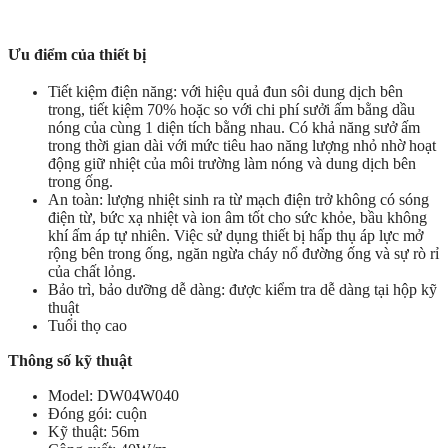
Ưu điểm của thiết bị
Tiết kiệm điện năng: với hiệu quả đun sôi dung dịch bên
trong, tiết kiệm 70% hoặc so với chi phí sưởi ấm bằng dầu
nóng của cùng 1 diện tích bằng nhau. Có khả năng sưở ấm
trong thời gian dài với mức tiêu hao năng lượng nhỏ nhờ hoạt
động giữ nhiệt của môi trường làm nóng và dung dịch bên
trong ống.
An toàn: lượng nhiệt sinh ra từ mạch điện trở không có sóng
điện từ, bức xạ nhiệt và ion âm tốt cho sức khỏe, bầu không
khí ấm áp tự nhiên. Việc sử dụng thiết bị hấp thụ áp lực mở
rộng bên trong ống, ngăn ngừa cháy nổ đường ống và sự rò rỉ
của chất lỏng.
Bảo trì, bảo dưỡng dễ dàng: được kiểm tra dễ dàng tại hộp kỹ
thuật
Tuổi thọ cao
Thông số kỹ thuật
Model: DW04W040
Đóng gói: cuộn
Kỹ thuật: 56m