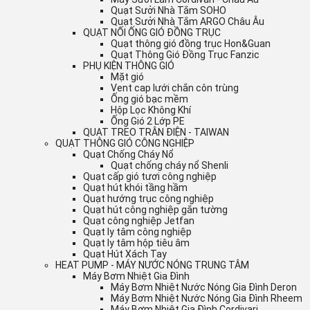
Quạt Sưởi Nhà Tắm SOHO
Quạt Sưởi Nhà Tắm ARGO Châu Âu
QUẠT NỐI ỐNG GIÓ ĐỒNG TRỤC
Quạt thông gió đồng trục Hon&Guan
Quạt Thông Gió Đồng Trục Fanzic
PHỤ KIỆN THÔNG GIÓ
Mặt gió
Vent cap lưới chắn côn trùng
Ống gió bạc mềm
Hộp Lọc Không Khí
Ống Gió 2 Lớp PE
QUẠT TREO TRÂN ĐIỆN - TAIWAN
QUẠT THÔNG GIÓ CÔNG NGHIỆP
Quạt Chống Cháy Nổ
Quạt chống cháy nổ Shenli
Quạt cấp gió tươi công nghiệp
Quạt hút khói tầng hầm
Quạt hướng trục công nghiệp
Quạt hút công nghiệp gắn tường
Quạt công nghiệp Jetfan
Quạt ly tâm công nghiệp
Quạt ly tâm hộp tiêu âm
Quạt Hút Xách Tay
HEAT PUMP - MÁY NƯỚC NÓNG TRUNG TÂM
Máy Bơm Nhiệt Gia Đình
Máy Bơm Nhiệt Nước Nóng Gia Đình Deron
Máy Bơm Nhiệt Nước Nóng Gia Đình Rheem
Máy Bơm Nhiệt Gia Đình Cordivari