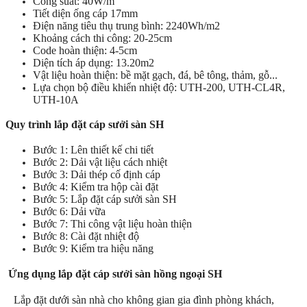
Công suất: 40W/m
Tiết diện ống cáp 17mm
Điện năng tiêu thụ trung bình: 2240Wh/m2
Khoảng cách thi công: 20-25cm
Code hoàn thiện: 4-5cm
Diện tích áp dụng: 13.20m2
Vật liệu hoàn thiện: bề mặt gạch, đá, bê tông, thảm, gỗ...
Lựa chọn bộ điều khiển nhiệt độ: UTH-200, UTH-CL4R,
UTH-10A
Quy trình lắp đặt cáp sưởi sàn SH
Bước 1: Lên thiết kế chi tiết
Bước 2: Dải vật liệu cách nhiệt
Bước 3: Dải thép cố định cáp
Bước 4: Kiểm tra hộp cài đặt
Bước 5: Lắp đặt cáp sưởi sàn SH
Bước 6: Dải vữa
Bước 7: Thi công vật liệu hoàn thiện
Bước 8: Cài đặt nhiệt độ
Bước 9: Kiểm tra hiệu năng
Ứng dụng lắp đặt cáp sưởi sàn hồng ngoại SH
Lắp đặt dưới sàn nhà cho không gian gia đình phòng khách,