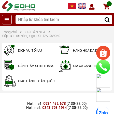
...
Trang chủ
SƯỞI SÀN NHÀ
Cáp sưởi sàn hồng ngoại SH DW40W040
DỊCH VỤ TỐI ƯU
HÀNG HOÁ ĐA DẠNG
SẢN PHẨM CHÍNH HÃNG
GIÁ CẢ CẠNH TRANH
GIAO HÀNG TOÀN QUỐC
Hotline1:
0934.452.678
(7:30-22:00)
Hotline2:
0243.793.1954
(7:30-22:00)