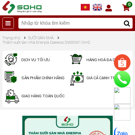
0
Trang chủ
SƯỞI SÀN NHÀ
Thảm sưởi sàn nhà Enerpia Daewoo DW20W1.0m2
DỊCH VỤ TỐI ƯU
HÀNG HOÁ ĐA DẠNG
SẢN PHẨM CHÍNH HÃNG
GIÁ CẢ CẠNH TRANH
GIAO HÀNG TOÀN QUỐC