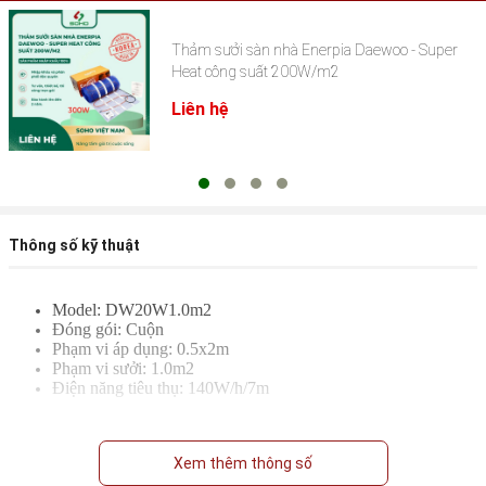
Thảm sưởi sàn nhà Enerpia Daewoo - Super
Heat công suất 200W/m2
Liên hệ
Thông số kỹ thuật
Model: DW20W1.0m2
Đóng gói: Cuộn
Phạm vi áp dụng: 0.5x2m
Phạm vi sưởi: 1.0m2
Điện năng tiêu thụ: 140W/h/7m
Xem thêm thông số